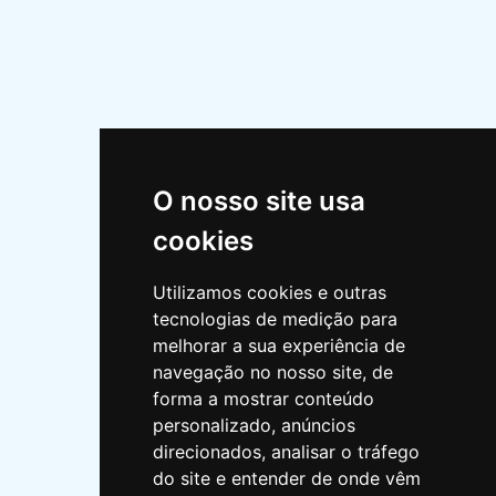
(Chamada para a rede fixa nacional)
sai@saienology.com
INFORMAÇÕES
O nosso site usa
Quem somos?
Missão
cookies
Política de privacidade
Utilizamos cookies e outras
Horário
tecnologias de medição para
melhorar a sua experiência de
Política ambiental
navegação no nosso site, de
Livro de reclamações
forma a mostrar conteúdo
personalizado, anúncios
direcionados, analisar o tráfego
do site e entender de onde vêm